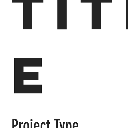
Tit
e
Project Type